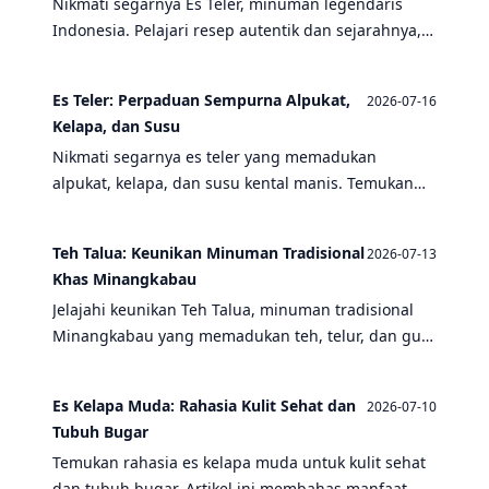
Nikmati segarnya Es Teler, minuman legendaris
Indonesia. Pelajari resep autentik dan sejarahnya,
serta bandingkan dengan minuman favorit lain
seperti es campur, es kelapa muda, dan wedang
Es Teler: Perpaduan Sempurna Alpukat,
2026-07-16
jahe.
Kelapa, dan Susu
Nikmati segarnya es teler yang memadukan
alpukat, kelapa, dan susu kental manis. Temukan
varian minuman tradisional Indonesia lainnya
seperti es campur, wedang jahe, dan bajigur dalam
Teh Talua: Keunikan Minuman Tradisional
2026-07-13
artikel ini.
Khas Minangkabau
Jelajahi keunikan Teh Talua, minuman tradisional
Minangkabau yang memadukan teh, telur, dan gula
aren. Nikmati cita rasa khas yang membedakannya
dari bandrek, wedang jahe, dan es campur.
Es Kelapa Muda: Rahasia Kulit Sehat dan
2026-07-10
Tubuh Bugar
Temukan rahasia es kelapa muda untuk kulit sehat
dan tubuh bugar. Artikel ini membahas manfaat