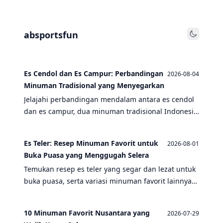
absportsfun
Toggle
Es Cendol dan Es Campur: Perbandingan
2026-08-04
Minuman Tradisional yang Menyegarkan
Jelajahi perbandingan mendalam antara es cendol
dan es campur, dua minuman tradisional Indonesia
yang menyegarkan. Temukan resep, variasi, dan
mana yang lebih cocok untuk Anda.
Es Teler: Resep Minuman Favorit untuk
2026-08-01
Buka Puasa yang Menggugah Selera
Temukan resep es teler yang segar dan lezat untuk
buka puasa, serta variasi minuman favorit lainnya
seperti es campur, es kelapa muda, dan wedang
jahe.
10 Minuman Favorit Nusantara yang
2026-07-29