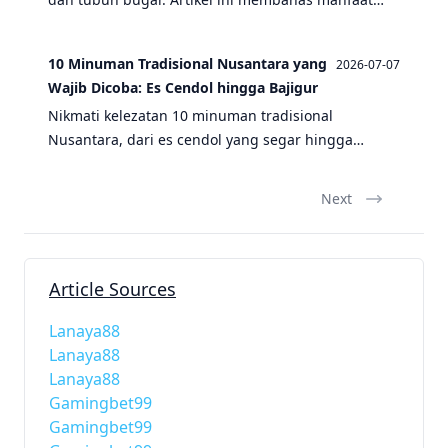
minuman favorit ini serta perbandingannya dengan
es cendol, wedang jahe, dan lainnya.
10 Minuman Tradisional Nusantara yang
2026-07-07
Wajib Dicoba: Es Cendol hingga Bajigur
Nikmati kelezatan 10 minuman tradisional
Nusantara, dari es cendol yang segar hingga
bajigur yang hangat. Temukan resep dan
sejarahnya di sini!
Next
Article Sources
Lanaya88
Lanaya88
Lanaya88
Gamingbet99
Gamingbet99