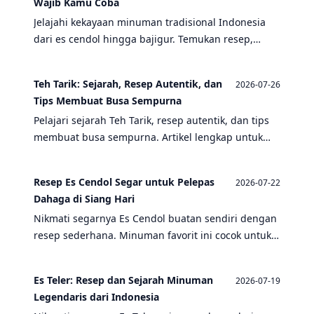
Wajib Kamu Coba
Jelajahi kekayaan minuman tradisional Indonesia
dari es cendol hingga bajigur. Temukan resep,
sejarah, dan kenikmatan 10 minuman favorit
nusantara yang wajib kamu coba.
Teh Tarik: Sejarah, Resep Autentik, dan
2026-07-26
Tips Membuat Busa Sempurna
Pelajari sejarah Teh Tarik, resep autentik, dan tips
membuat busa sempurna. Artikel lengkap untuk
pecinta minuman favorit Nusantara.
Resep Es Cendol Segar untuk Pelepas
2026-07-22
Dahaga di Siang Hari
Nikmati segarnya Es Cendol buatan sendiri dengan
resep sederhana. Minuman favorit ini cocok untuk
melepas dahaga di siang hari yang terik.
Es Teler: Resep dan Sejarah Minuman
2026-07-19
Legendaris dari Indonesia