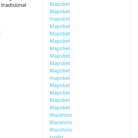
Mapsbet
tradisional
Mapsbet
mapsbet
Mapsbet
Mapsbet
Mapsbet
Mapsbet
Mapsbet
Mapsbet
Mapsbet
mapsbet
Mapsbet
Mapsbet
Mapsbet
Mapsbet
Wazetoto
Wazetoto
Wazetoto
tsg4d