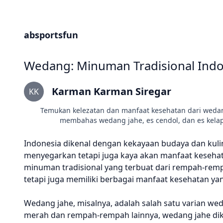
absportsfun
Wedang: Minuman Tradisional Indo
Karman Karman Siregar
KK
Temukan kelezatan dan manfaat kesehatan dari wedan
membahas wedang jahe, es cendol, dan es kel
Indonesia dikenal dengan kekayaan budaya dan kuli
menyegarkan tetapi juga kaya akan manfaat kesehat
minuman tradisional yang terbuat dari rempah-re
tetapi juga memiliki berbagai manfaat kesehatan yan
Wedang jahe, misalnya, adalah salah satu varian wed
merah dan rempah-rempah lainnya, wedang jahe dik