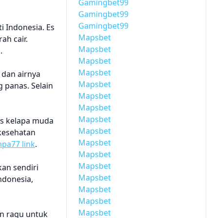
Gamingbet99
Gamingbet99
Gamingbet99
i Indonesia. Es
Mapsbet
ah cair.
Mapsbet
.
Mapsbet
Mapsbet
 dan airnya
Mapsbet
 panas. Selain
Mapsbet
Mapsbet
Mapsbet
es kelapa muda
Mapsbet
kesehatan
Mapsbet
pa77 link
.
Mapsbet
Mapsbet
an sendiri
Mapsbet
ndonesia,
Mapsbet
Mapsbet
Mapsbet
an ragu untuk