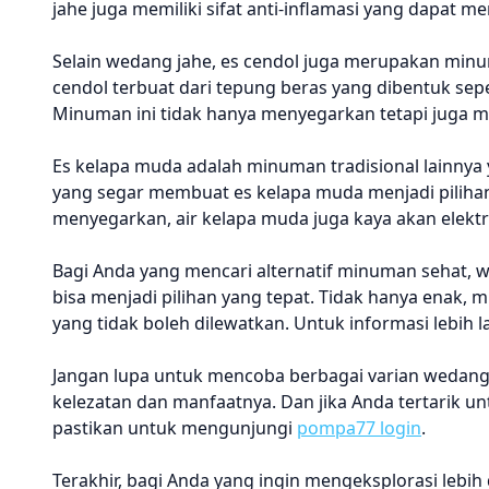
jahe juga memiliki sifat anti-inflamasi yang dapat 
Selain wedang jahe, es cendol juga merupakan minum
cendol terbuat dari tepung beras yang dibentuk sepe
Minuman ini tidak hanya menyegarkan tetapi juga 
Es kelapa muda adalah minuman tradisional lainnya 
yang segar membuat es kelapa muda menjadi piliha
menyegarkan, air kelapa muda juga kaya akan elektro
Bagi Anda yang mencari alternatif minuman sehat, w
bisa menjadi pilihan yang tepat. Tidak hanya enak
yang tidak boleh dilewatkan. Untuk informasi lebih 
Jangan lupa untuk mencoba berbagai varian wedang 
kelezatan dan manfaatnya. Dan jika Anda tertarik u
pastikan untuk mengunjungi
pompa77 login
.
Terakhir, bagi Anda yang ingin mengeksplorasi lebi