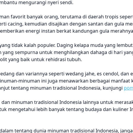
membantu mengurangi nyeri sendi.
an favorit banyak orang, terutama di daerah tropis sepert
rti cacing, kemudian disajikan dengan santan dan gula mer
memberikan energi instan berkat kandungan gula merahnya
yang tidak kalah populer. Daging kelapa muda yang lembut
n yang sempurna untuk menghilangkan dahaga di hari yang
lit yang baik untuk rehidrasi tubuh.
edang dan variannya seperti wedang jahe, es cendol, dan 
, minuman-minuman ini juga menawarkan berbagai manfaat 
lanjut tentang minuman tradisional Indonesia, kunjungi
pom
dan minuman tradisional Indonesia lainnya untuk merasak
ntuk mengetahui lebih banyak tentang budaya dan kuliner I
h dalam tentang dunia minuman tradisional Indonesia, jang