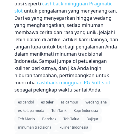
opsi seperti
cashback mingguan Pragmatic
slot
untuk pengalaman yang menyenangkan.
Dari es yang menyegarkan hingga wedang
yang menghangatkan, setiap minuman
membawa cerita dan rasa yang unik. Jelajahi
lebih dalam di artikel-artikel kami lainnya, dan
jangan lupa untuk berbagi pengalaman Anda
dalam menikmati minuman tradisional
Indonesia. Sampai jumpa di petualangan
kuliner berikutnya, dan jika Anda ingin
hiburan tambahan, pertimbangkan untuk
mencoba
cashback mingguan PG Soft slot
sebagai pelengkap waktu santai Anda.
es cendol
es teler
es campur
wedang jahe
es kelapa muda
Teh Tarik
Kopi Indonesia
Teh Manis
Bandrek
Teh Talua
Bajigur
minuman tradisional
kuliner Indonesia