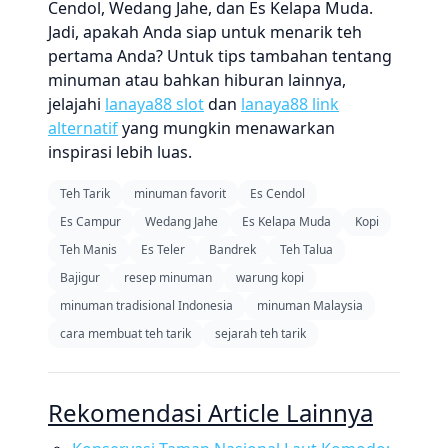
Cendol, Wedang Jahe, dan Es Kelapa Muda.
Jadi, apakah Anda siap untuk menarik teh
pertama Anda? Untuk tips tambahan tentang
minuman atau bahkan hiburan lainnya,
jelajahi
lanaya88 slot
dan
lanaya88 link
alternatif
yang mungkin menawarkan
inspirasi lebih luas.
Teh Tarik
minuman favorit
Es Cendol
Es Campur
Wedang Jahe
Es Kelapa Muda
Kopi
Teh Manis
Es Teler
Bandrek
Teh Talua
Bajigur
resep minuman
warung kopi
minuman tradisional Indonesia
minuman Malaysia
cara membuat teh tarik
sejarah teh tarik
Rekomendasi Article Lainnya