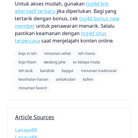
Untuk akses mudah, gunakan
tsg4d link
alternatif terbaru
jika diperlukan. Bagi yang
tertarik dengan bonus, cek
tsg4d bonus new
member
untuk penawaran menarik. Selalu
pastikan keamanan dengan
tsg4d situs
terpercaya
saat menjelajahi konten online.
kopi vs teh
minuman sehat
teh manis
kopi hitam
wedang jahe
es kelapa muda
teh tarik
bandrek
bajigur
minuman tradisional
kesehatan harian
antioksidan
kafein
minuman favorit
Article Sources
Lanaya88
Lanaya88