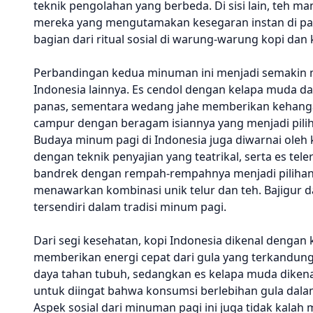
teknik pengolahan yang berbeda. Di sisi lain, teh m
mereka yang mengutamakan kesegaran instan di pagi
bagian dari ritual sosial di warung-warung kopi dan
Perbandingan kedua minuman ini menjadi semakin me
Indonesia lainnya. Es cendol dengan kelapa muda da
panas, sementara wedang jahe memberikan kehangat
campur dengan beragam isiannya yang menjadi pilih
Budaya minum pagi di Indonesia juga diwarnai oleh
dengan teknik penyajian yang teatrikal, serta es t
bandrek dengan rempah-rempahnya menjadi pilihan 
menawarkan kombinasi unik telur dan teh. Bajigur d
tersendiri dalam tradisi minum pagi.
Dari segi kesehatan, kopi Indonesia dikenal dengan
memberikan energi cepat dari gula yang terkandun
daya tahan tubuh, sedangkan es kelapa muda dikenal
untuk diingat bahwa konsumsi berlebihan gula dala
Aspek sosial dari minuman pagi ini juga tidak kalah