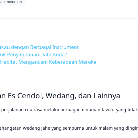
pan minuman
ukau dengan Berbagai Instrument
ntuk Penyimpanan Data Anda?
n Habitat Mengancam Keberadaan Mereka
an Es Cendol, Wedang, dan Lainnya
jalanan cita rasa melalui berbagai minuman favorit yang tidak h
, kehangatan Wedang jahe yang sempurna untuk malam yang dingin,