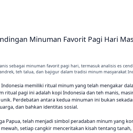
andingan Minuman Favorit Pagi Hari Ma
is sebagai minuman favorit pagi hari, termasuk analisis es cend
 bandrek, teh talua, dan bajigur dalam tradisi minum masyarakat In
at Indonesia memiliki ritual minum yang telah mengakar da
 ritual pagi ini adalah kopi Indonesia dan teh manis, mas
 unik. Perdebatan antara kedua minuman ini bukan sekadar 
uarga, dan bahkan identitas sosial.
gga Papua, telah menjadi simbol peradaban minum yang ko
mewah, setiap cangkir menceritakan kisah tentang tanah, 