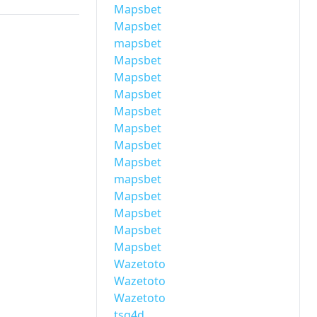
Mapsbet
Mapsbet
mapsbet
Mapsbet
Mapsbet
Mapsbet
Mapsbet
Mapsbet
Mapsbet
Mapsbet
mapsbet
Mapsbet
Mapsbet
Mapsbet
Mapsbet
Wazetoto
Wazetoto
Wazetoto
tsg4d