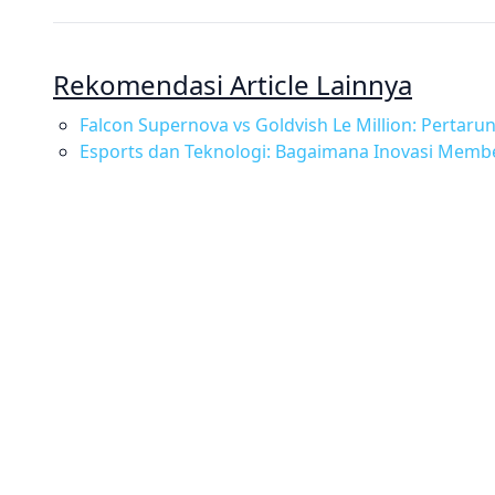
Rekomendasi Article Lainnya
Falcon Supernova vs Goldvish Le Million: Pertar
Esports dan Teknologi: Bagaimana Inovasi Mem