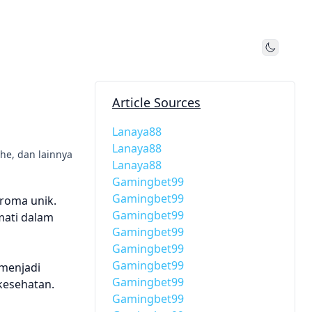
Toggle
Article Sources
Lanaya88
Lanaya88
he, dan lainnya
Lanaya88
Gamingbet99
Gamingbet99
roma unik.
Gamingbet99
mati dalam
Gamingbet99
Gamingbet99
Gamingbet99
 menjadi
Gamingbet99
kesehatan.
Gamingbet99