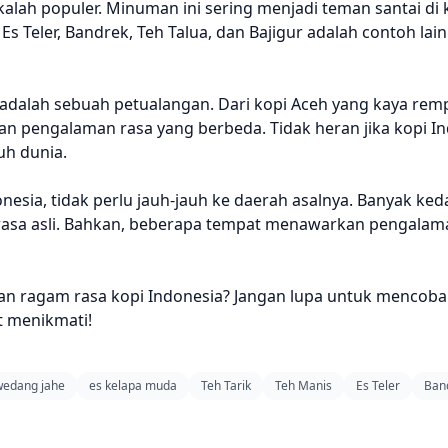
 kalah populer. Minuman ini sering menjadi teman santai di 
s Teler, Bandrek, Teh Talua, dan Bajigur adalah contoh lai
a adalah sebuah petualangan. Dari kopi Aceh yang kaya re
kan pengalaman rasa yang berbeda. Tidak heran jika kopi I
uh dunia.
esia, tidak perlu jauh-jauh ke daerah asalnya. Banyak ked
 rasa asli. Bahkan, beberapa tempat menawarkan pengala
 dan ragam rasa kopi Indonesia? Jangan lupa untuk menco
t menikmati!
wedang jahe
es kelapa muda
Teh Tarik
Teh Manis
Es Teler
Ban