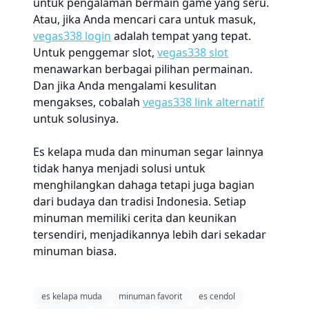
untuk pengalaman bermain game yang seru.
Atau, jika Anda mencari cara untuk masuk,
vegas338 login
adalah tempat yang tepat.
Untuk penggemar slot,
vegas338 slot
menawarkan berbagai pilihan permainan.
Dan jika Anda mengalami kesulitan
mengakses, cobalah
vegas338 link alternatif
untuk solusinya.
Es kelapa muda dan minuman segar lainnya
tidak hanya menjadi solusi untuk
menghilangkan dahaga tetapi juga bagian
dari budaya dan tradisi Indonesia. Setiap
minuman memiliki cerita dan keunikan
tersendiri, menjadikannya lebih dari sekadar
minuman biasa.
es kelapa muda
minuman favorit
es cendol