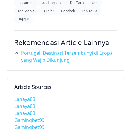
es campur
wedang jahe
Teh Tarik
Kopi
Teh Manis
Es Teler
Bandrek
Teh Talua
Bajigur
Rekomendasi Article Lainnya
Portugal: Destinasi Tersembunyi di Eropa
yang Wajib Dikunjungi
Article Sources
Lanaya88
Lanaya88
Lanaya88
Gamingbet99
Gamingbet99