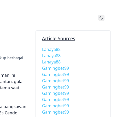
Toggle
Article Sources
Lanaya88
Lanaya88
akup berbagai
Lanaya88
Gamingbet99
Gamingbet99
uman ini
Gamingbet99
antan, gula
Gamingbet99
utama saat
Gamingbet99
Gamingbet99
Gamingbet99
ara bangsawan.
Gamingbet99
Es Cendol