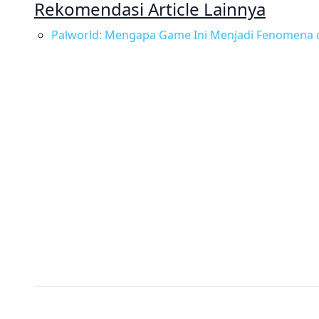
Rekomendasi Article Lainnya
Palworld: Mengapa Game Ini Menjadi Fenomena