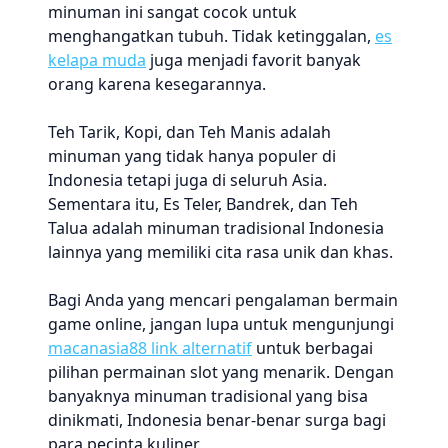
minuman ini sangat cocok untuk
menghangatkan tubuh. Tidak ketinggalan,
es
kelapa muda
juga menjadi favorit banyak
orang karena kesegarannya.
Teh Tarik, Kopi, dan Teh Manis adalah
minuman yang tidak hanya populer di
Indonesia tetapi juga di seluruh Asia.
Sementara itu, Es Teler, Bandrek, dan Teh
Talua adalah minuman tradisional Indonesia
lainnya yang memiliki cita rasa unik dan khas.
Bagi Anda yang mencari pengalaman bermain
game online, jangan lupa untuk mengunjungi
macanasia88 link alternatif
untuk berbagai
pilihan permainan slot yang menarik. Dengan
banyaknya minuman tradisional yang bisa
dinikmati, Indonesia benar-benar surga bagi
para pecinta kuliner.