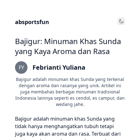
absportsfun
Toggle
Bajigur: Minuman Khas Sunda
yang Kaya Aroma dan Rasa
Febrianti Yuliana
FY
Bajigur adalah minuman khas Sunda yang terkenal
dengan aroma dan rasanya yang unik. Artikel ini
juga membahas berbagai minuman tradisional
Indonesia lainnya seperti es cendol, es campur, dan
wedang jahe.
Bajigur adalah minuman khas Sunda yang
tidak hanya menghangatkan tubuh tetapi
juga kaya akan aroma dan rasa. Terbuat dari