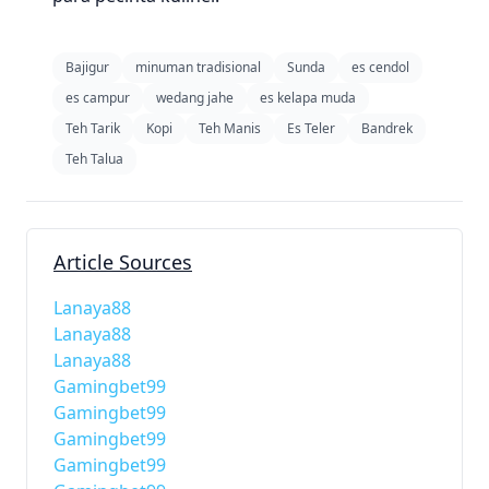
Bajigur
minuman tradisional
Sunda
es cendol
es campur
wedang jahe
es kelapa muda
Teh Tarik
Kopi
Teh Manis
Es Teler
Bandrek
Teh Talua
Article Sources
Lanaya88
Lanaya88
Lanaya88
Gamingbet99
Gamingbet99
Gamingbet99
Gamingbet99