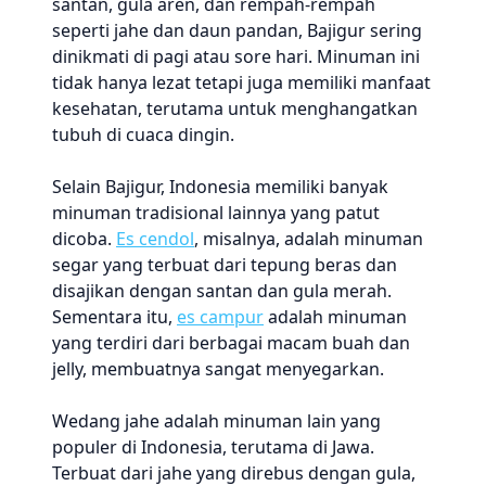
santan, gula aren, dan rempah-rempah
seperti jahe dan daun pandan, Bajigur sering
dinikmati di pagi atau sore hari. Minuman ini
tidak hanya lezat tetapi juga memiliki manfaat
kesehatan, terutama untuk menghangatkan
tubuh di cuaca dingin.
Selain Bajigur, Indonesia memiliki banyak
minuman tradisional lainnya yang patut
dicoba.
Es cendol
, misalnya, adalah minuman
segar yang terbuat dari tepung beras dan
disajikan dengan santan dan gula merah.
Sementara itu,
es campur
adalah minuman
yang terdiri dari berbagai macam buah dan
jelly, membuatnya sangat menyegarkan.
Wedang jahe adalah minuman lain yang
populer di Indonesia, terutama di Jawa.
Terbuat dari jahe yang direbus dengan gula,