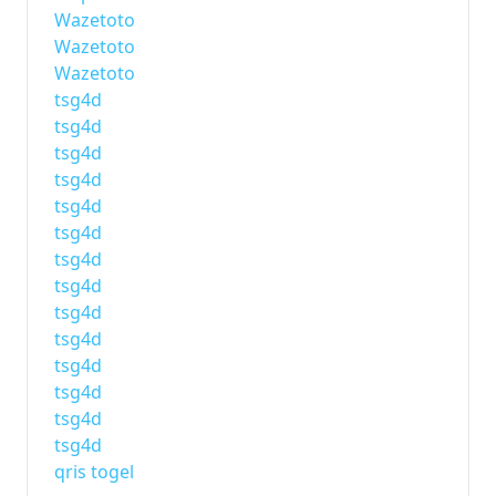
Wazetoto
Wazetoto
Wazetoto
tsg4d
tsg4d
tsg4d
tsg4d
tsg4d
tsg4d
tsg4d
tsg4d
tsg4d
tsg4d
tsg4d
tsg4d
tsg4d
tsg4d
qris togel