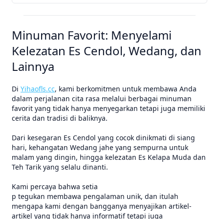
Minuman Favorit: Menyelami
Kelezatan Es Cendol, Wedang, dan
Lainnya
Di
Yihaofls.cc
, kami berkomitmen untuk membawa Anda
dalam perjalanan cita rasa melalui berbagai minuman
favorit yang tidak hanya menyegarkan tetapi juga memiliki
cerita dan tradisi di baliknya.
Dari kesegaran Es Cendol yang cocok dinikmati di siang
hari, kehangatan Wedang jahe yang sempurna untuk
malam yang dingin, hingga kelezatan Es Kelapa Muda dan
Teh Tarik yang selalu dinanti.
Kami percaya bahwa setia
p tegukan membawa pengalaman unik, dan itulah
mengapa kami dengan bangganya menyajikan artikel-
artikel yang tidak hanya informatif tetapi juga