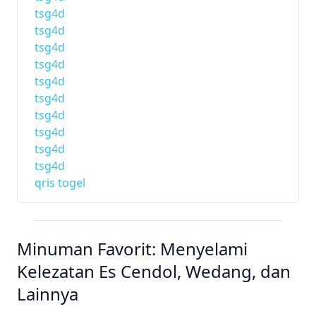
tsg4d
tsg4d
tsg4d
tsg4d
tsg4d
tsg4d
tsg4d
tsg4d
tsg4d
tsg4d
qris togel
Minuman Favorit: Menyelami
Kelezatan Es Cendol, Wedang, dan
Lainnya