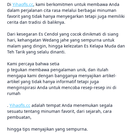
Di
Yihaofls.cc
, kami berkomitmen untuk membawa Anda
dalam perjalanan cita rasa melalui berbagai minuman
favorit yang tidak hanya menyegarkan tetapi juga memiliki
cerita dan tradisi di baliknya.
Dari kesegaran Es Cendol yang cocok dinikmati di siang
hari, kehangatan Wedang jahe yang sempurna untuk
malam yang dingin, hingga kelezatan Es Kelapa Muda dan
Teh Tarik yang selalu dinanti.
Kami percaya bahwa setia
p tegukan membawa pengalaman unik, dan itulah
mengapa kami dengan bangganya menyajikan artikel-
artikel yang tidak hanya informatif tetapi juga
menginspirasi Anda untuk mencoba resep-resep ini di
rumah
.
Yihaofls.cc
adalah tempat Anda menemukan segala
sesuatu tentang minuman favorit, dari sejarah, cara
pembuatan,
hingga tips menyajikan yang sempurna.